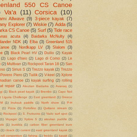
eenland 550 CS Canoe
)
Va'a
(11)
Corsica
(10)
ami Allwave
(9)
3-piece kayak
(7)
ny Explorer
(7)
Wiskie
(7)
Adda
(5)
arka CS Canoe
(5)
Surf
(5)
Tide race
Anas acuta
(4)
Baidarka McNulty
(4)
nlander NDK
(4)
Elba
(3)
Greenland 515
anoe
(3)
Nordkapp LV
(3)
Slalom
(3)
me
(3)
Black Pearl HV
(2)
Duilio
(2)
Kayak
(2)
Lago d'Iseo
(2)
Lago di Como
(2)
Le
e
(2)
Multivan
(2)
Rockpool Taran 18
(2)
San
oso
(2)
Sirius S
(2)
Trezzo kayak
(2)
Trezzo
 Povero Piero
(2)
Tuilik
(2)
V-keel
(2)
Xplore
nadian canoe
(2)
kayak surfing
(2)
rolling
at repair
(2)
Aleutian Baidarka
(1)
Avanaq
(1)
gi
(1)
Black pearl kayak
(1)
Brembo
(1)
Capo Noli
t Liguria Challenge
(1)
East greenland
(1)
Greece
dM
(1)
Inuksuk paddle
(1)
North shore
(1)
P-H
n
(1)
Pizza
(1)
Portofino
(1)
Quiliano stream
(1)
1)
Rockpool
(1)
S. Fruttuoso
(1)
Vado surf spot
(1)
(1)
Voyager
(1)
Xplore S
(1)
aleutian paddle
(1)
rio
(1)
buridda
(1)
carbon fiber greenland euro
(1)
cloack
(1)
current
(1)
east greenland kayak
(1)
roll competition
(1)
fishing
(1)
freddo
(1)
kayak
(1)