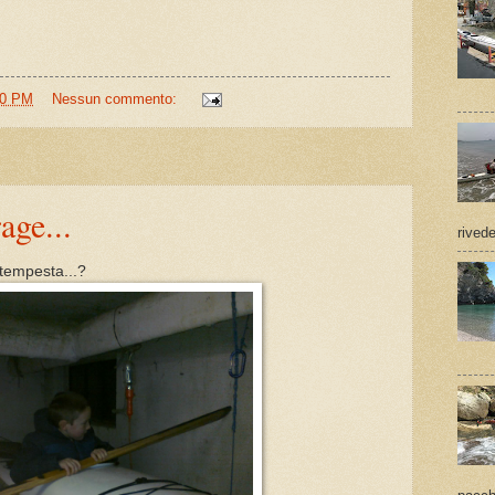
00 PM
Nessun commento:
age...
rived
tempesta...?