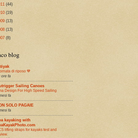
011
(44)
010
(19)
009
(13)
008
(13)
007
(8)
nco blog
tiyak
ornata di riposo 💙
 ore fa
utrigger Sailing Canoes
a Design For High Speed Sailing
mesi fa
ON SOLO PAGAIE
mesi fa
ea kayaking with
eaKayakPhoto.com
S lifting straps for kayaks test and
view.