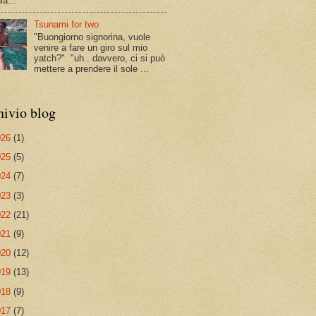
ia...
Tsunami for two
"Buongiorno signorina, vuole
venire a fare un giro sul mio
yatch?" "uh.. davvero, ci si può
mettere a prendere il sole ...
hivio blog
026
(1)
025
(5)
024
(7)
023
(3)
022
(21)
021
(9)
020
(12)
019
(13)
018
(9)
017
(7)