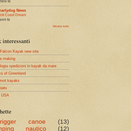
mesi fa
narlydog News
st Coast Dream
anni fa
Mostra tutto
 interessanti
Falcon Kayak new site
e making
logia spedizioni in kayak da mare
s of Greenland
emot kayaks
oats
q USA
hette
trigger canoe
(13)
mping nautico
(12)