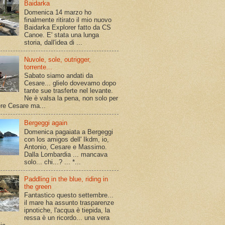
Baidarka
Domenica 14 marzo ho
finalmente ritirato il mio nuovo
Baidarka Explorer fatto da CS
Canoe. E' stata una lunga
storia, dall'idea di ...
Nuvole, sole, outrigger,
torrente...
Sabato siamo andati da
Cesare... glielo dovevamo dopo
tante sue trasferte nel levante.
Ne è valsa la pena, non solo per
ere Cesare ma...
Bergeggi again
Domenica pagaiata a Bergeggi
con los amigos dell' Ikdm, io,
Antonio, Cesare e Massimo.
Dalla Lombardia ... mancava
solo... chi...? ... *...
Paddling in the blue, riding in
the green
Fantastico questo settembre...
il mare ha assunto trasparenze
ipnotiche, l'acqua è tiepida, la
ressa è un ricordo... una vera