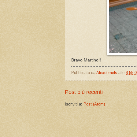
Bravo Martino!!
Pubblicato da
Alexdemels
alle
8:55:
Post più recenti
Iscriviti a:
Post (Atom)