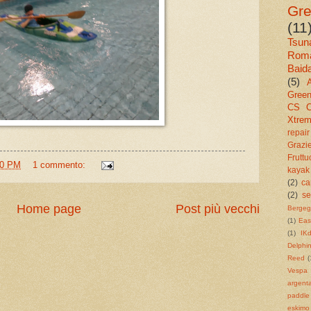
Gr
(11
Tsun
Roma
Baid
(5)
Gree
CS C
Xtre
repair
Grazi
Fruttu
00 PM
1 commento:
kayak
(2)
ca
(2)
se
Home page
Post più vecchi
Bergeg
(1)
Eas
(1)
IK
Delphi
Reed
(
Vespa
argenta
paddle
eskimo 