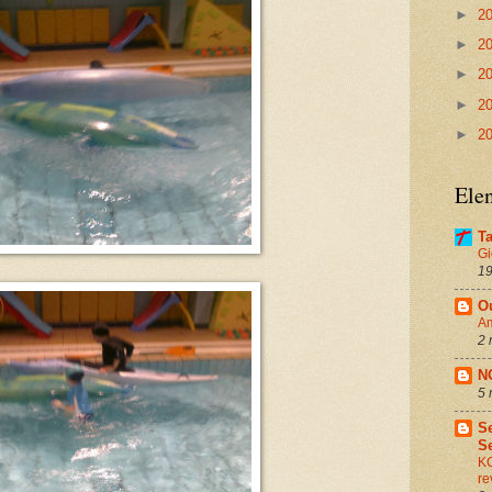
►
2
►
2
►
2
►
2
►
2
Ele
Ta
Gi
19
O
Am
2 
N
5 
S
S
KC
re