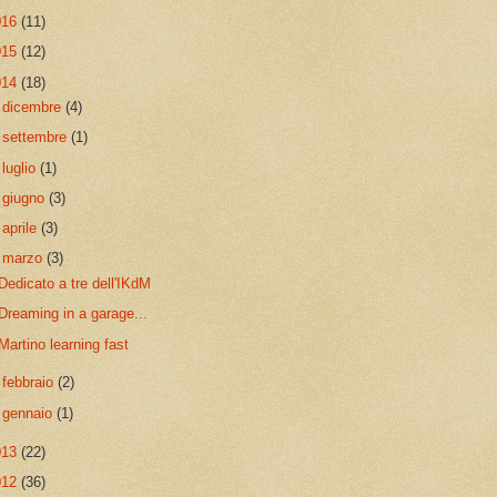
016
(11)
015
(12)
014
(18)
►
dicembre
(4)
►
settembre
(1)
►
luglio
(1)
►
giugno
(3)
►
aprile
(3)
▼
marzo
(3)
Dedicato a tre dell'IKdM
Dreaming in a garage...
Martino learning fast
►
febbraio
(2)
►
gennaio
(1)
013
(22)
012
(36)