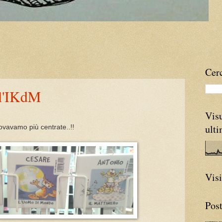
Cerc
ll'IKdM
Visu
ult
ovavamo più centrate..!!
Visi
Post