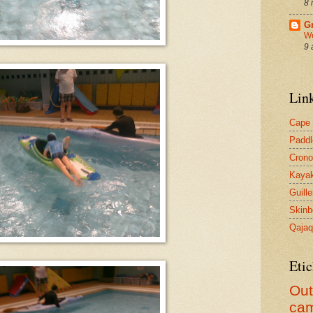
8 
G
We
9 
Link
Cape 
Paddl
Crono
Kayak
Guill
Skinb
Qaja
Etic
Ou
ca