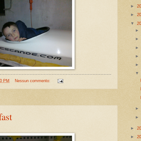
►
2
►
2
▼
2
00 PM
Nessun commento:
fast
►
2
►
2